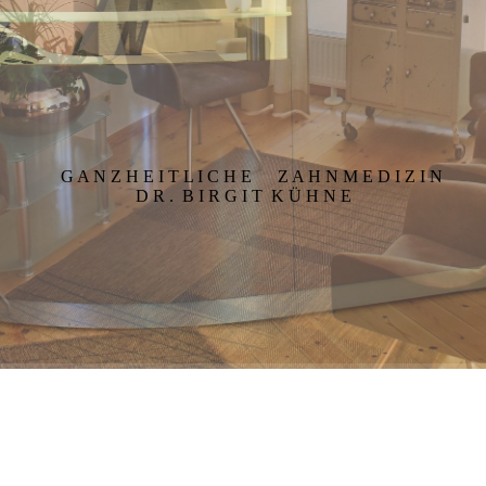
G A N Z H E I T L I C H E Z A H N M E D I Z I N
D R . B I R G I T K Ü H N E